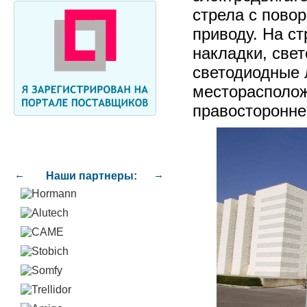
стрела с пово
приводу. На с
накладки, све
светодиодные 
месторасполож
правосторонне
←
→
Наши партнеры: