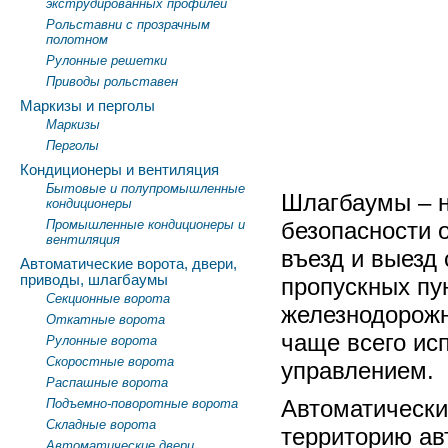
экструдированных профилей
Рольставни с прозрачным
полотном
Рулонные решетки
Приводы рольставен
Маркизы и перголы
Маркизы
Перголы
Кондиционеры и вентиляция
Бытовые и полупромышленные
Шлагбаумы – 
кондиционеры
Промышленные кондиционеры и
безопасности 
вентиляция
въезд и выезд 
Автоматические ворота, двери,
приводы, шлагбаумы
пропускных пун
Секционные ворота
железнодорожн
Откатные ворота
чаще всего ис
Рулонные ворота
Скоростные ворота
управлением.
Распашные ворота
Автоматически
Подъемно-поворотные ворота
Складные ворота
территорию ав
Автоматические двери