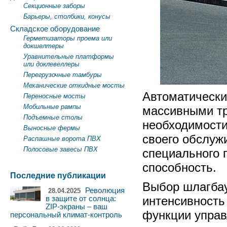
Секционные заборы
Барьеры, столбики, конусы
Складское оборудование
Герметизаторы проема или
докшелтеры
Уравнительные платформы
или доклевеллеры
Перегрузочные тамбуры
Механические откидные мосты
Автоматически
Переносные мосты
Мобильные рампы
массивными тр
Подъемные столы
необходимости
Выносные фермы
своего обслуж
Распашные ворота ПВХ
Полосовые завесы ПВХ
специального 
способность.
Последние публикации
Выбор шлагбау
Революция
28.04.2025
интенсивность
в защите от солнца:
ZIP-экраны – ваш
функции управ
персональный климат-контроль