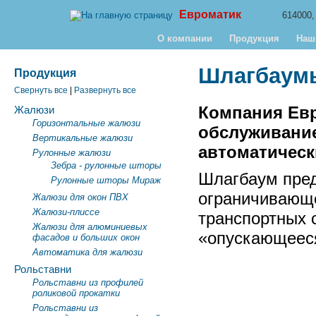
Евроматик
614000
О компании
Продукция
Наш
Шлагбаум
Продукция
Свернуть все
|
Развернуть все
Компания Евр
Жалюзи
Горизонтальные жалюзи
обслуживание
Вертикальные жалюзи
автоматическ
Рулонные жалюзи
Зебра - рулонные шторы
Шлагбаум пред
Рулонные шторы Мираж
ограничивающ
Жалюзи для окон ПВХ
Жалюзи-плиссе
транспортных с
Жалюзи для алюминиевых
«опускающеес
фасадов и больших окон
Автоматика для жалюзи
Рольставни
Рольставни из профилей
роликовой прокатки
Рольставни из